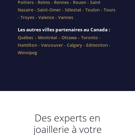
Poitiers
-
Reims
-
Rennes
-
Rouen
-
Saint
Nazaire
-
Saint-Omer
-
Sélestat
-
Toulon
-
Tours
-
Troyes
-
Valence
-
Vannes
Les autres villes partenaires au Canada :
Québec
–
Montréal
–
Ottawa
–
Toronto
-
Hamilton
-
Vancouver
-
Calgary
-
Edmonton
-
Winnipeg
Des experts en
joaillerie à votre