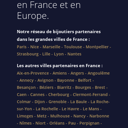
en France et en
Europe.
Notre réseau de bijoutiers
partenaires
dans les grandes villes de France :
Paris
-
Nice
-
Marseille
-
Toulouse
-
Montpellier
-
Strasbourg
-
Lille
-
Lyon
-
Nantes
Les autres villes partenaires en France :
Aix-en-Provence
-
Amiens
-
Angers
-
Angoulême
-
Annecy
-
Avignon
-
Bayonne
-
Belfort
-
Besançon
-
Béziers
-
Biarritz
-
Bourges
-
Brest
-
Caen
-
Cannes
-
Cherbourg
-
Clermont-Ferrand
-
Colmar
-
Dijon
-
Grenoble
-
La Baule
-
La Roche-
sur-Yon
-
La Rochelle
-
Le Havre
-
Le Mans
-
Limoges
-
Metz
-
Mulhouse
-
Nancy
-
Narbonne
-
Nîmes
-
Niort
-
Orléans
-
Pau
-
Perpignan
-