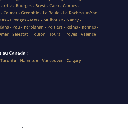
iarritz
-
Bourges
-
Brest
-
Caen
-
Cannes
-
-
Colmar
-
Grenoble
-
La Baule
-
La Roche-sur-Yon
ans
-
Limoges
-
Metz
-
Mulhouse
-
Nancy
-
léans
-
Pau
-
Perpignan
-
Poitiers
-
Reims
-
Rennes
-
Omer
-
Sélestat
-
Toulon
-
Tours
-
Troyes
-
Valence
-
s au Canada :
–
Toronto
-
Hamilton
-
Vancouver
-
Calgary
-