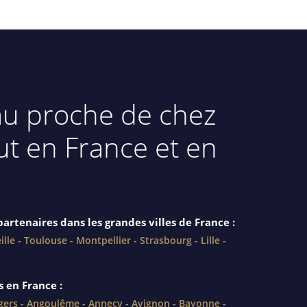
au proche de chez
ut en France et en
artenaires dans les grandes villes de France :
ille
-
Toulouse
-
Montpellier
-
Strasbourg
-
Lille
-
s en France :
gers
-
Angoulême
-
Annecy
-
Avignon
-
Bayonne
-