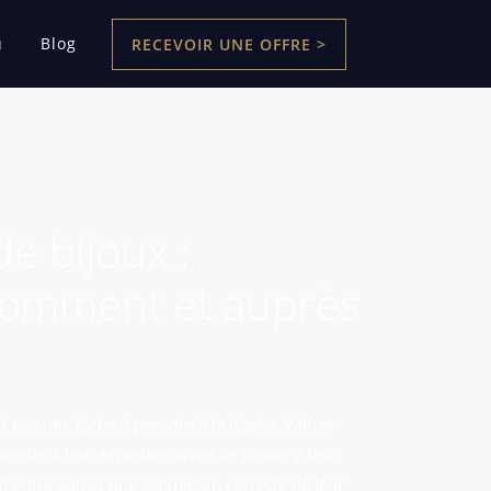
u
Blog
RECEVOIR UNE OFFRE >
e bijoux :
comment et auprès
st pas une tâche à prendre à la légère. Valuae
der à leur expertise avant de passer à leur
it entre autres une estimation correcte de leur