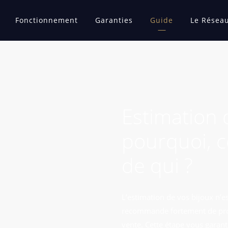
Fonctionnement
Garanties
Guide
Le Résea
Estimation d
pourquoi, 
de qui ?
L’estimation de vos bijoux n’e
recommande fortement de procé
vente. Cette étape vous garant