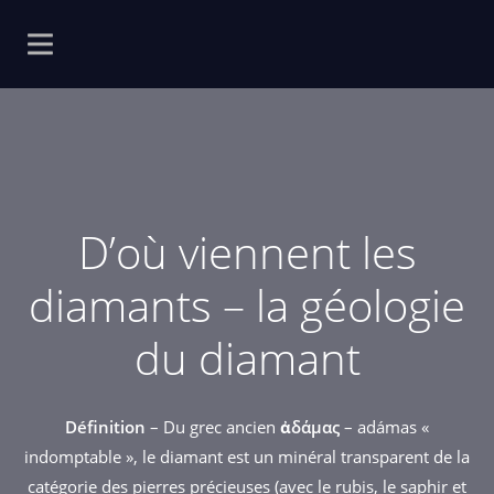
D’où viennent les
diamants – la géologie
du diamant
Définition
– Du grec ancien
ἀδάμας
– adámas «
indomptable », le diamant est un minéral transparent de la
catégorie des pierres précieuses (avec le rubis, le saphir et