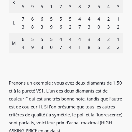
K
5
9
5
1
7
3
8
2
5
4
3
7
6
6
5
5
5
4
4
4
2
1
L
3
8
3
9
6
2
7
3
0
3
2
6
5
5
5
4
4
4
3
3
2
1
M
4
9
3
0
7
4
1
8
5
2
2
Prenons un exemple : vous avez deux diamants de 1,50
ct à la pureté VS1. L’un des deux diamants est de
couleur F qui est une très bonne note, tandis que l’autre
est de couleur H. Si l’on présume que tous les autres
critères de qualité (la symétrie, le poli et la fluorescence)
sont parfaits, voici leur prix d’achat maximal (HIGH
ASKING PRICE en anglais).