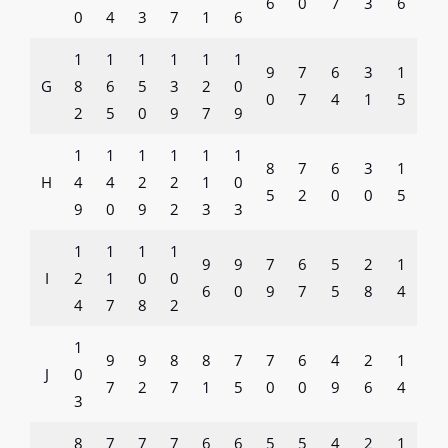
6
0
7
3
6
0
4
3
7
1
6
1
1
1
1
1
1
9
7
6
3
1
G
8
6
5
3
2
0
0
7
4
1
5
2
5
0
9
7
9
1
1
1
1
1
1
8
7
6
3
1
H
4
4
2
2
1
0
5
2
0
0
5
9
0
9
2
3
3
1
1
1
1
9
9
7
6
5
2
1
I
2
1
0
0
6
0
9
7
5
8
4
4
7
8
2
1
9
9
8
8
7
7
6
4
2
1
J
0
7
2
7
1
5
0
0
9
6
4
3
8
7
7
7
6
6
5
5
4
2
1