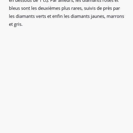
en dessous de 1 ct). Par ailleurs, les diamants roses et
bleus sont les deuxièmes plus rares, suivis de près par
les diamants verts et enfin les diamants jaunes, marrons
et gris.