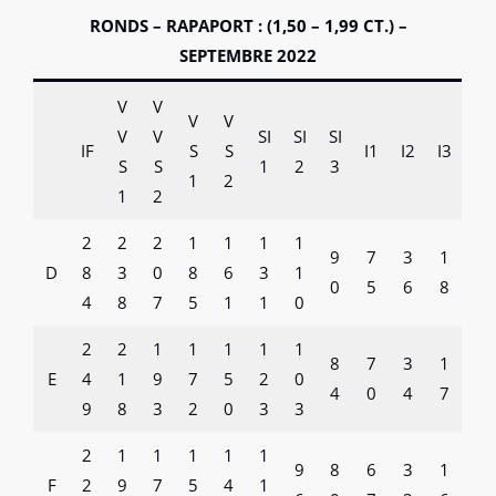
RONDS – RAPAPORT : (1,50 – 1,99 CT.) –
SEPTEMBRE 2022
V
V
V
V
V
V
SI
SI
SI
IF
S
S
I1
I2
I3
S
S
1
2
3
1
2
1
2
2
2
2
1
1
1
1
9
7
3
1
D
8
3
0
8
6
3
1
0
5
6
8
4
8
7
5
1
1
0
2
2
1
1
1
1
1
8
7
3
1
E
4
1
9
7
5
2
0
4
0
4
7
9
8
3
2
0
3
3
2
1
1
1
1
1
9
8
6
3
1
F
2
9
7
5
4
1