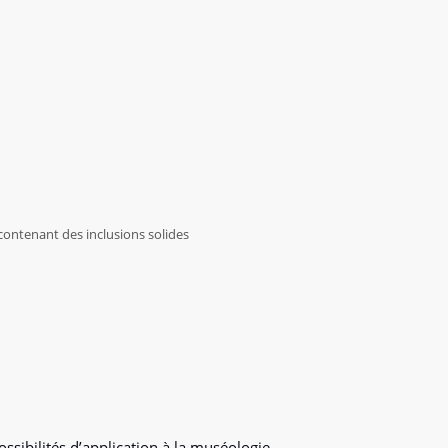
contenant des inclusions solides
ssibilités d’application à la muséologie,