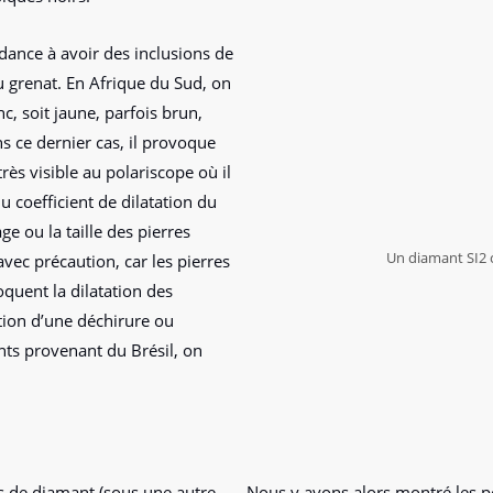
ance à avoir des inclusions de
 grenat. En Afrique du Sud, on
c, soit jaune, parfois brun,
s ce dernier cas, il provoque
rès visible au polariscope où il
 coefficient de dilatation du
ge ou la taille des pierres
Un diamant SI2 
avec précaution, car les pierres
quent la dilatation des
ition d’une déchirure ou
ants provenant du Brésil, on
s de diamant (sous une autre
Nous y avons alors montré les po