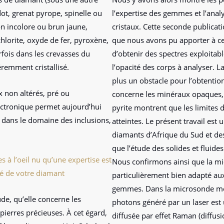
idot, grenat pyrope, spinelle ou
l’expertise des gemmes et l’analy
on incolore ou brun jaune,
cristaux. Cette seconde publica
chlorite, oxyde de fer, pyroxène,
que nous avons pu apporter à ce
rfois dans les crevasses du
d’obtenir des spectres exploitab
éremment cristallisé.
l’opacité des corps à analyser. 
plus un obstacle pour l’obtention
x non altérés, pré ou
concerne les minéraux opaques, 
ectronique permet aujourd’hui
pyrite montrent que les limites d
 dans le domaine des inclusions,
atteintes. Le présent travail est
diamants d’Afrique du Sud et de
que l’étude des solides et flui
s à l’oeil nu qu’une expertise est
Nous confirmons ainsi que la mi
té de votre diamant
particulièrement bien adapté au
gemmes. Dans la microsonde molé
ude, qu’elle concerne les
photons généré par un laser est ut
pierres précieuses. À cet égard,
diffusée par effet Raman (diffu